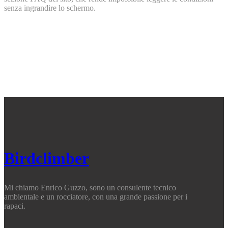
senza ingrandire lo schermo.
Birdclimber
Mi chiamo Enrico Guzzo, sono un consulente tecnico
ambientale e un rocciatore, con una grande passione per i
rapaci.