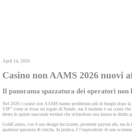
Skip
to
content
April 14, 2026
Casino non AAMS 2026 nuovi affi
Il panorama spazzatura dei operatori non l
Nel 2026 i casinò non AAMS hanno proliferato più di funghi dopo la 
VIP” come se fosse un regalo di Natale, ma il risultato è un conto che 
dietro le quinte nasconde termini che richiedono una laurea in diritto p
GoldCasino, con il suo design luccicante, promette payout alti, ma la re
qualsiasi speranza di vincita. In pratica, è l’equivalente di una scomm