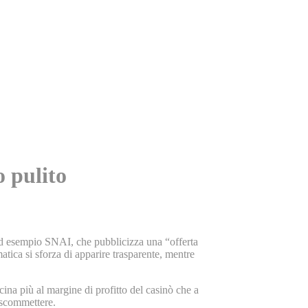
 pulito
ad esempio SNAI, che pubblicizza una “offerta
tica si sforza di apparire trasparente, mentre
cina più al margine di profitto del casinò che a
a scommettere.