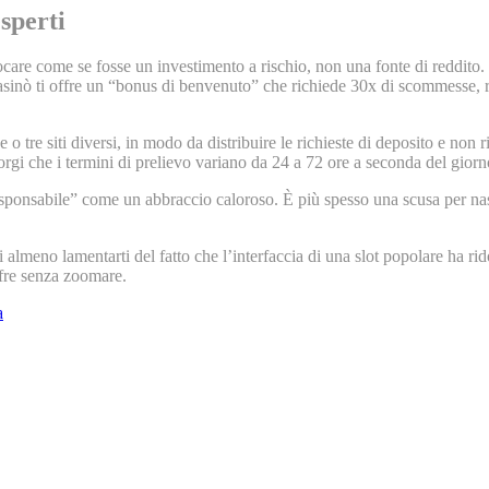
sperti
ocare come se fosse un investimento a rischio, non una fonte di reddito. 
sinò ti offre un “bonus di benvenuto” che richiede 30x di scommesse, ricor
e o tre siti diversi, in modo da distribuire le richieste di deposito e no
orgi che i termini di prelievo variano da 24 a 72 ore a seconda del giorn
responsabile” come un abbraccio caloroso. È più spesso una scusa per nas
ti almeno lamentarti del fatto che l’interfaccia di una slot popolare ha r
ifre senza zoomare.
a