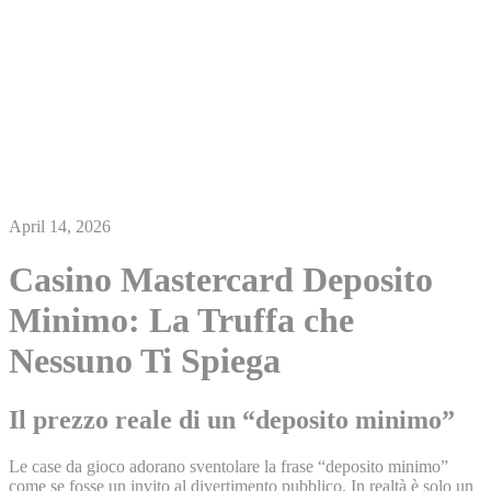
Skip
to
content
April 14, 2026
Casino Mastercard Deposito
Minimo: La Truffa che
Nessuno Ti Spiega
Il prezzo reale di un “deposito minimo”
Le case da gioco adorano sventolare la frase “deposito minimo”
come se fosse un invito al divertimento pubblico. In realtà è solo un