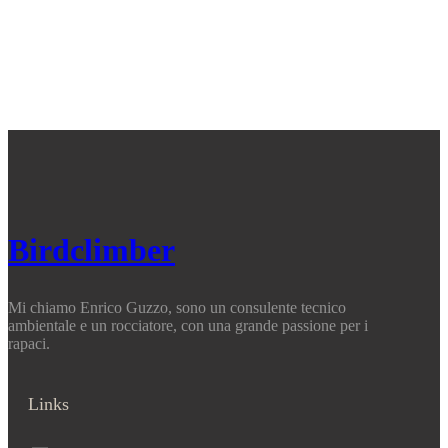
Birdclimber
Mi chiamo Enrico Guzzo, sono un consulente tecnico
ambientale e un rocciatore, con una grande passione per i
rapaci.
Links