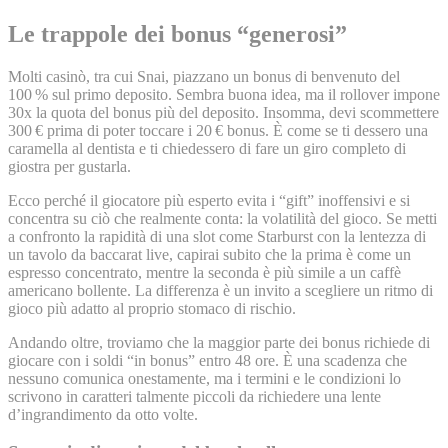
Le trappole dei bonus “generosi”
Molti casinò, tra cui Snai, piazzano un bonus di benvenuto del
100 % sul primo deposito. Sembra buona idea, ma il rollover impone
30x la quota del bonus più del deposito. Insomma, devi scommettere
300 € prima di poter toccare i 20 € bonus. È come se ti dessero una
caramella al dentista e ti chiedessero di fare un giro completo di
giostra per gustarla.
Ecco perché il giocatore più esperto evita i “gift” inoffensivi e si
concentra su ciò che realmente conta: la volatilità del gioco. Se metti
a confronto la rapidità di una slot come Starburst con la lentezza di
un tavolo da baccarat live, capirai subito che la prima è come un
espresso concentrato, mentre la seconda è più simile a un caffè
americano bollente. La differenza è un invito a scegliere un ritmo di
gioco più adatto al proprio stomaco di rischio.
Andando oltre, troviamo che la maggior parte dei bonus richiede di
giocare con i soldi “in bonus” entro 48 ore. È una scadenza che
nessuno comunica onestamente, ma i termini e le condizioni lo
scrivono in caratteri talmente piccoli da richiedere una lente
d’ingrandimento da otto volte.