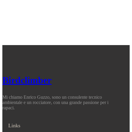
Birdclimber
Mi chiamo Enrico Guzzo, sono un consulente tecnico
ambientale e un rocciatore, con una grande passione per i
rapaci.
Links