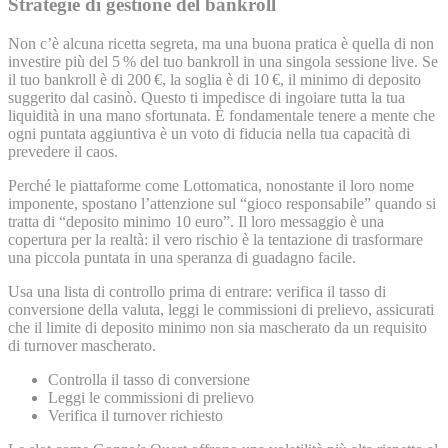
Strategie di gestione del bankroll
Non c’è alcuna ricetta segreta, ma una buona pratica è quella di non
investire più del 5 % del tuo bankroll in una singola sessione live. Se
il tuo bankroll è di 200 €, la soglia è di 10 €, il minimo di deposito
suggerito dal casinò. Questo ti impedisce di ingoiare tutta la tua
liquidità in una mano sfortunata. È fondamentale tenere a mente che
ogni puntata aggiuntiva è un voto di fiducia nella tua capacità di
prevedere il caos.
Perché le piattaforme come Lottomatica, nonostante il loro nome
imponente, spostano l’attenzione sul “gioco responsabile” quando si
tratta di “deposito minimo 10 euro”. Il loro messaggio è una
copertura per la realtà: il vero rischio è la tentazione di trasformare
una piccola puntata in una speranza di guadagno facile.
Usa una lista di controllo prima di entrare: verifica il tasso di
conversione della valuta, leggi le commissioni di prelievo, assicurati
che il limite di deposito minimo non sia mascherato da un requisito
di turnover mascherato.
Controlla il tasso di conversione
Leggi le commissioni di prelievo
Verifica il turnover richiesto