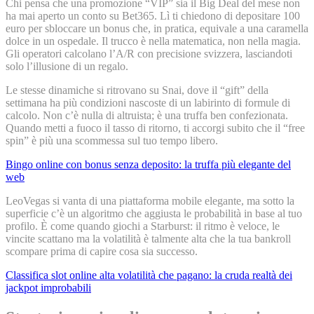
Chi pensa che una promozione “VIP” sia il Big Deal del mese non
ha mai aperto un conto su Bet365. Lì ti chiedono di depositare 100
euro per sbloccare un bonus che, in pratica, equivale a una caramella
dolce in un ospedale. Il trucco è nella matematica, non nella magia.
Gli operatori calcolano l’A/R con precisione svizzera, lasciandoti
solo l’illusione di un regalo.
Le stesse dinamiche si ritrovano su Snai, dove il “gift” della
settimana ha più condizioni nascoste di un labirinto di formule di
calcolo. Non c’è nulla di altruista; è una truffa ben confezionata.
Quando metti a fuoco il tasso di ritorno, ti accorgi subito che il “free
spin” è più una scommessa sul tuo tempo libero.
Bingo online con bonus senza deposito: la truffa più elegante del
web
LeoVegas si vanta di una piattaforma mobile elegante, ma sotto la
superficie c’è un algoritmo che aggiusta le probabilità in base al tuo
profilo. È come quando giochi a Starburst: il ritmo è veloce, le
vincite scattano ma la volatilità è talmente alta che la tua bankroll
scompare prima di capire cosa sia successo.
Classifica slot online alta volatilità che pagano: la cruda realtà dei
jackpot improbabili