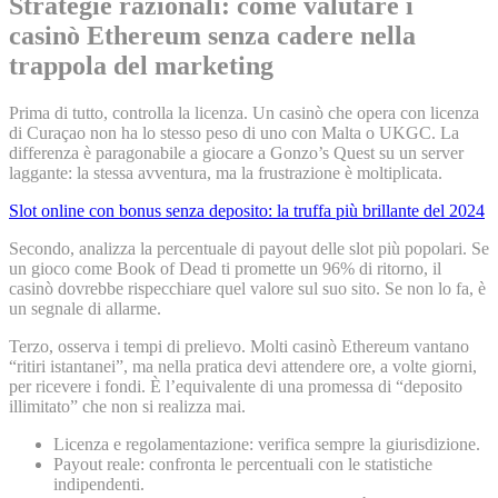
Strategie razionali: come valutare i
casinò Ethereum senza cadere nella
trappola del marketing
Prima di tutto, controlla la licenza. Un casinò che opera con licenza
di Curaçao non ha lo stesso peso di uno con Malta o UKGC. La
differenza è paragonabile a giocare a Gonzo’s Quest su un server
laggante: la stessa avventura, ma la frustrazione è moltiplicata.
Slot online con bonus senza deposito: la truffa più brillante del 2024
Secondo, analizza la percentuale di payout delle slot più popolari. Se
un gioco come Book of Dead ti promette un 96% di ritorno, il
casinò dovrebbe rispecchiare quel valore sul suo sito. Se non lo fa, è
un segnale di allarme.
Terzo, osserva i tempi di prelievo. Molti casinò Ethereum vantano
“ritiri istantanei”, ma nella pratica devi attendere ore, a volte giorni,
per ricevere i fondi. È l’equivalente di una promessa di “deposito
illimitato” che non si realizza mai.
Licenza e regolamentazione: verifica sempre la giurisdizione.
Payout reale: confronta le percentuali con le statistiche
indipendenti.