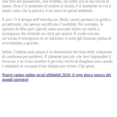
una foto del passaporto, una bolletta, un selfie con la tua faccia in
mano. Non è il momento di sentirti al sicuro, è il momento in cui ti
rendi conto che la privacy è un lusso in questi ambienti.
E poi c’è il design dell’interfaccia. Molti casinò puntano su grafica
accattivante, ma spesso sacrificano l’usabilità. Per esempio, le
opzioni di filtro per i giochi sono nascoste dietro un menù a
scomparsa che richiede tre click per aprirsi. È come cercare
un’uscita d’emergenza in un labirinto: ti senti già frustrato prima di
aver iniziato a giocare.
Infine, l’ultima nota amara è la dimensione del font nelle schermate
di conferma pre-prelievo. È talmente piccolo che devi ingrandire il
browser, e se il tuo monitor è piccolo, rischi di sbagliare una casella
e mandare in vacanza il tuo denaro per errore. Che gioia.
Nuovi casino online sicuri affidabili 2026: il vero gioco sporco dei
grandi operatori