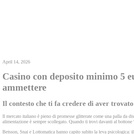
Skip
to
content
April 14, 2026
Casino con deposito minimo 5 eu
ammettere
Il contesto che ti fa credere di aver trovato
Il mercato italiano è pieno di promesse glitterate come una palla da di
alimentazione è sempre scollegato. Quando ti trovi davanti al bottone 
Betsson, Snai e Lottomatica hanno capito subito la leva psicologica: il p