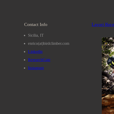
Contact Info
Lavori Rece
Sicilia, IT
enrico(at)birdclimber.com
Linkedin
ResearchGate
Instagram