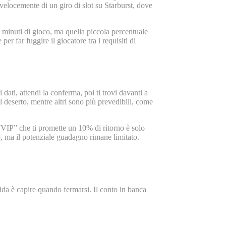
 velocemente di un giro di slot su Starburst, dove
0 minuti di gioco, ma quella piccola percentuale
r far fuggire il giocatore tra i requisiti di
dati, attendi la conferma, poi ti trovi davanti a
 deserto, mentre altri sono più prevedibili, come
 “VIP” che ti promette un 10% di ritorno è solo
o, ma il potenziale guadagno rimane limitato.
fida è capire quando fermarsi. Il conto in banca