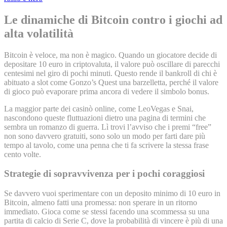
Le dinamiche di Bitcoin contro i giochi ad
alta volatilità
Bitcoin è veloce, ma non è magico. Quando un giocatore decide di
depositare 10 euro in criptovaluta, il valore può oscillare di parecchi
centesimi nel giro di pochi minuti. Questo rende il bankroll di chi è
abituato a slot come Gonzo’s Quest una barzelletta, perché il valore
di gioco può evaporare prima ancora di vedere il simbolo bonus.
La maggior parte dei casinò online, come LeoVegas e Snai,
nascondono queste fluttuazioni dietro una pagina di termini che
sembra un romanzo di guerra. Lì trovi l’avviso che i premi “free”
non sono davvero gratuiti, sono solo un modo per farti dare più
tempo al tavolo, come una penna che ti fa scrivere la stessa frase
cento volte.
Strategie di sopravvivenza per i pochi coraggiosi
Se davvero vuoi sperimentare con un deposito minimo di 10 euro in
Bitcoin, almeno fatti una promessa: non sperare in un ritorno
immediato. Gioca come se stessi facendo una scommessa su una
partita di calcio di Serie C, dove la probabilità di vincere è più di una