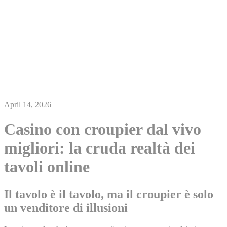
Skip
to
content
April 14, 2026
Casino con croupier dal vivo
migliori: la cruda realtà dei
tavoli online
Il tavolo è il tavolo, ma il croupier è solo
un venditore di illusioni