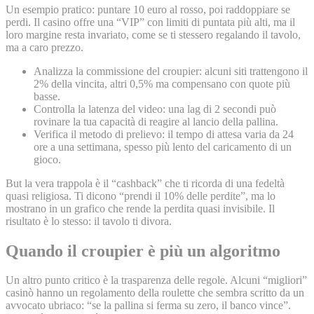
Un esempio pratico: puntare 10 euro al rosso, poi raddoppiare se
perdi. Il casino offre una “VIP” con limiti di puntata più alti, ma il
loro margine resta invariato, come se ti stessero regalando il tavolo,
ma a caro prezzo.
Analizza la commissione del croupier: alcuni siti trattengono il
2% della vincita, altri 0,5% ma compensano con quote più
basse.
Controlla la latenza del video: una lag di 2 secondi può
rovinare la tua capacità di reagire al lancio della pallina.
Verifica il metodo di prelievo: il tempo di attesa varia da 24
ore a una settimana, spesso più lento del caricamento di un
gioco.
But la vera trappola è il “cashback” che ti ricorda di una fedeltà
quasi religiosa. Ti dicono “prendi il 10% delle perdite”, ma lo
mostrano in un grafico che rende la perdita quasi invisibile. Il
risultato è lo stesso: il tavolo ti divora.
Quando il croupier è più un algoritmo
Un altro punto critico è la trasparenza delle regole. Alcuni “migliori”
casinò hanno un regolamento della roulette che sembra scritto da un
avvocato ubriaco: “se la pallina si ferma su zero, il banco vince”.