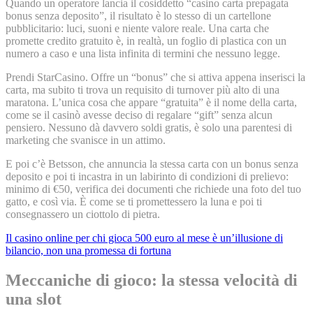
Quando un operatore lancia il cosiddetto “casino carta prepagata
bonus senza deposito”, il risultato è lo stesso di un cartellone
pubblicitario: luci, suoni e niente valore reale. Una carta che
promette credito gratuito è, in realtà, un foglio di plastica con un
numero a caso e una lista infinita di termini che nessuno legge.
Prendi StarCasino. Offre un “bonus” che si attiva appena inserisci la
carta, ma subito ti trova un requisito di turnover più alto di una
maratona. L’unica cosa che appare “gratuita” è il nome della carta,
come se il casinò avesse deciso di regalare “gift” senza alcun
pensiero. Nessuno dà davvero soldi gratis, è solo una parentesi di
marketing che svanisce in un attimo.
E poi c’è Betsson, che annuncia la stessa carta con un bonus senza
deposito e poi ti incastra in un labirinto di condizioni di prelievo:
minimo di €50, verifica dei documenti che richiede una foto del tuo
gatto, e così via. È come se ti promettessero la luna e poi ti
consegnassero un ciottolo di pietra.
Il casino online per chi gioca 500 euro al mese è un’illusione di
bilancio, non una promessa di fortuna
Meccaniche di gioco: la stessa velocità di
una slot