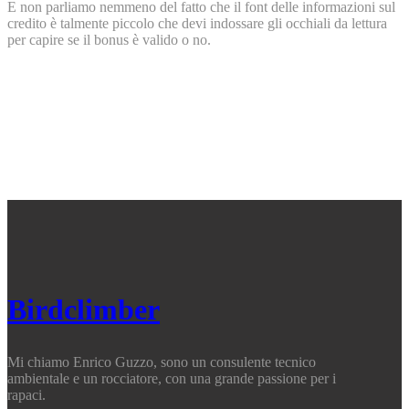
E non parliamo nemmeno del fatto che il font delle informazioni sul
credito è talmente piccolo che devi indossare gli occhiali da lettura
per capire se il bonus è valido o no.
Birdclimber
Mi chiamo Enrico Guzzo, sono un consulente tecnico
ambientale e un rocciatore, con una grande passione per i
rapaci.