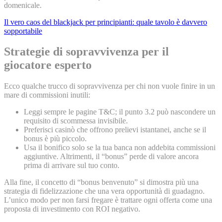
domenicale.
Il vero caos del blackjack per principianti: quale tavolo è davvero
sopportabile
Strategie di sopravvivenza per il
giocatore esperto
Ecco qualche trucco di sopravvivenza per chi non vuole finire in un
mare di commissioni inutili:
Leggi sempre le pagine T&C; il punto 3.2 può nascondere un
requisito di scommessa invisibile.
Preferisci casinò che offrono prelievi istantanei, anche se il
bonus è più piccolo.
Usa il bonifico solo se la tua banca non addebita commissioni
aggiuntive. Altrimenti, il “bonus” perde di valore ancora
prima di arrivare sul tuo conto.
Alla fine, il concetto di “bonus benvenuto” si dimostra più una
strategia di fidelizzazione che una vera opportunità di guadagno.
L’unico modo per non farsi fregare è trattare ogni offerta come una
proposta di investimento con ROI negativo.