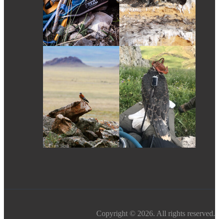
Copyright © 2026. All rights reserved.