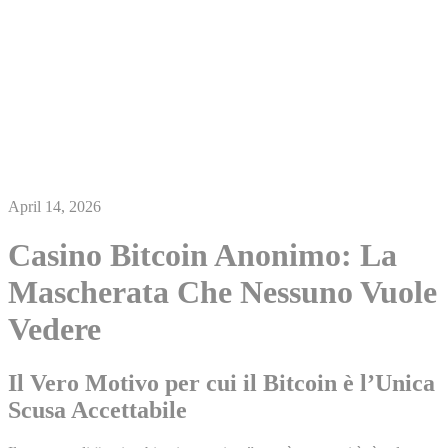
Skip
to
content
April 14, 2026
Casino Bitcoin Anonimo: La
Mascherata Che Nessuno Vuole
Vedere
Il Vero Motivo per cui il Bitcoin è l’Unica
Scusa Accettabile