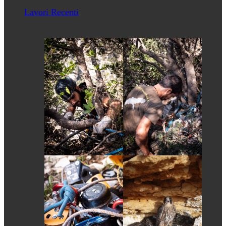
Lavori Recenti