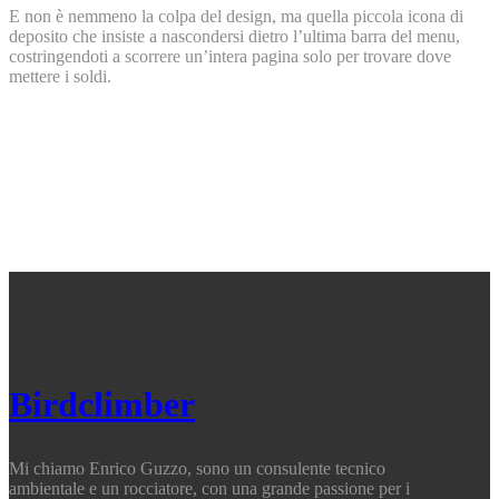
E non è nemmeno la colpa del design, ma quella piccola icona di
deposito che insiste a nascondersi dietro l’ultima barra del menu,
costringendoti a scorrere un’intera pagina solo per trovare dove
mettere i soldi.
Birdclimber
Mi chiamo Enrico Guzzo, sono un consulente tecnico
ambientale e un rocciatore, con una grande passione per i