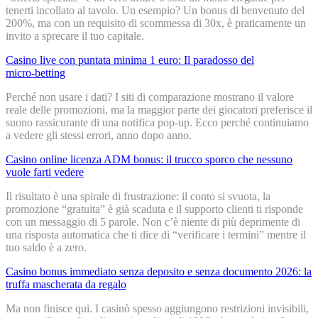
tenerti incollato al tavolo. Un esempio? Un bonus di benvenuto del
200%, ma con un requisito di scommessa di 30x, è praticamente un
invito a sprecare il tuo capitale.
Casino live con puntata minima 1 euro: Il paradosso del
micro‑betting
Perché non usare i dati? I siti di comparazione mostrano il valore
reale delle promozioni, ma la maggior parte dei giocatori preferisce il
suono rassicurante di una notifica pop‑up. Ecco perché continuiamo
a vedere gli stessi errori, anno dopo anno.
Casino online licenza ADM bonus: il trucco sporco che nessuno
vuole farti vedere
Il risultato è una spirale di frustrazione: il conto si svuota, la
promozione “gratuita” è già scaduta e il supporto clienti ti risponde
con un messaggio di 5 parole. Non c’è niente di più deprimente di
una risposta automatica che ti dice di “verificare i termini” mentre il
tuo saldo è a zero.
Casino bonus immediato senza deposito e senza documento 2026: la
truffa mascherata da regalo
Ma non finisce qui. I casinò spesso aggiungono restrizioni invisibili,