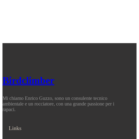
Birdclimber
Mi chiamo Enrico Guzzo, sono un consulente tecnico
ambientale e un rocciatore, con una grande passione per i
rapaci.
Links