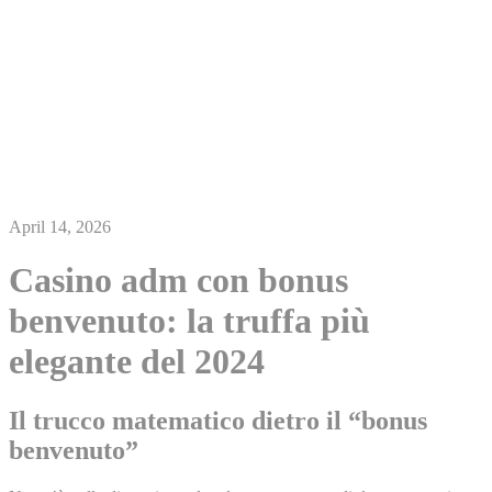
Skip
to
content
April 14, 2026
Casino adm con bonus
benvenuto: la truffa più
elegante del 2024
Il trucco matematico dietro il “bonus
benvenuto”