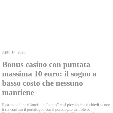
Skip
to
content
April 14, 2026
Bonus casino con puntata
massima 10 euro: il sogno a
basso costo che nessuno
mantiene
Il casino online ti lancia un “bonus” così piccolo che ti chiedi se non
ti sia confuso il portafoglio con il portafoglio dell’olivo.