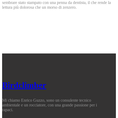
sembrare stato stampato con una penna da dentista, il che rende la
lettura più dolorosa che un morso di zenzero.
Birdclimber
Mi chiamo Enrico Guzzo, sono un consulente tecnico
ambientale e un rocciatore, con una grande passione per i
rapaci.