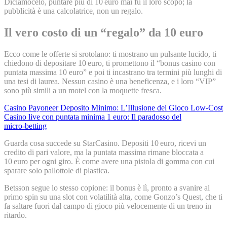
Diciamocelo, puntare più di 10 euro mai fu il loro scopo; la
pubblicità è una calcolatrice, non un regalo.
Il vero costo di un “regalo” da 10 euro
Ecco come le offerte si srotolano: ti mostrano un pulsante lucido, ti
chiedono di depositare 10 euro, ti promettono il “bonus casino con
puntata massima 10 euro” e poi ti incastrano tra termini più lunghi di
una tesi di laurea. Nessun casino è una beneficenza, e i loro “VIP”
sono più simili a un motel con la moquette fresca.
Casino Payoneer Deposito Minimo: L’Illusione del Gioco Low‑Cost
Casino live con puntata minima 1 euro: Il paradosso del
micro‑betting
Guarda cosa succede su StarCasino. Depositi 10 euro, ricevi un
credito di pari valore, ma la puntata massima rimane bloccata a
10 euro per ogni giro. È come avere una pistola di gomma con cui
sparare solo pallottole di plastica.
Betsson segue lo stesso copione: il bonus è lì, pronto a svanire al
primo spin su una slot con volatilità alta, come Gonzo’s Quest, che ti
fa saltare fuori dal campo di gioco più velocemente di un treno in
ritardo.