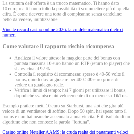
La struttura dell’offerta è un trucco matematico. Ti hanno dato
10 euro, ma ti hanno tolto la possibilità di scommettere più di quella
cifra. È come ricevere una torta di compleanno senza candeline:
bello da vedere, inutilizzabile.
Vincite record casino online 2026: la crudele matematica dietro i
numeri
Come valutare il rapporto rischio‑ricompensa
Analizza il valore atteso: la maggior parte dei bonus con
puntata massima 10 euro hanno un RTP (return to player) che
si avvicina al 92 %.
Controlla il requisito di scommessa: spesso è 40‑50 volte il
bonus, quindi dovrai giocare per 400‑500 euro prima di
vedere un guadagno reale.
Verifica i limiti di tempo: hai 7 giorni per utilizzare il bonus,
dopodiché svanisce più velocemente di un meme su TikTok.
Esempio pratico: metti 10 euro su Starburst, una slot che gira più
veloce di un ventilatore di soffitto. Dopo 50 spin, hai speso tutto il
bonus e non hai neanche accennato a una vincita. È il risultato di un
algoritmo che non conosce la parola “fortuna”.
Casino online Neteller AAMS: la cruda realtà dei pagamenti veloci