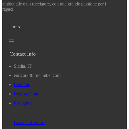
ambientale e un rocciatore, con una grande passione per i
rapaci.
Links
Contact Info
Sicilia, IT
enrico(at)birdclimber.com
Linkedin
ResearchGate
Instagram
Lavori Recenti