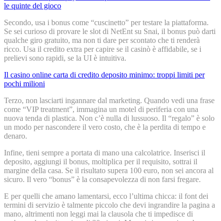
le quinte del gioco
Secondo, usa i bonus come “cuscinetto” per testare la piattaforma.
Se sei curioso di provare le slot di NetEnt su Snai, il bonus può darti
qualche giro gratuito, ma non ti dare per scontato che ti renderà
ricco. Usa il credito extra per capire se il casinò è affidabile, se i
prelievi sono rapidi, se la UI è intuitiva.
Il casino online carta di credito deposito minimo: troppi limiti per
pochi milioni
Terzo, non lasciarti ingannare dal marketing. Quando vedi una frase
come “VIP treatment”, immagina un motel di periferia con una
nuova tenda di plastica. Non c’è nulla di lussuoso. Il “regalo” è solo
un modo per nascondere il vero costo, che è la perdita di tempo e
denaro.
Infine, tieni sempre a portata di mano una calcolatrice. Inserisci il
deposito, aggiungi il bonus, moltiplica per il requisito, sottrai il
margine della casa. Se il risultato supera 100 euro, non sei ancora al
sicuro. Il vero “bonus” è la consapevolezza di non farsi fregare.
E per quelli che amano lamentarsi, ecco l’ultima chicca: il font dei
termini di servizio è talmente piccolo che devi ingrandire la pagina a
mano, altrimenti non leggi mai la clausola che ti impedisce di