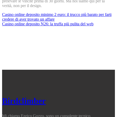
prelevare le vincite prima di 30 giorni. Ma noi siamo qui per la
verità, non per il design.
Casino online deposito minimo 2 euro: il trucco più barato per farti
credere di aver trovato un affare
Casino online deposito N26: la truffa più pulita del web
Birdclimber
Mi chiamo Enrico Guzzo, sono un consulente tecnico