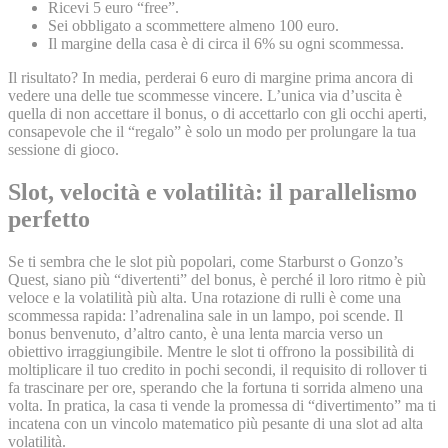
Ricevi 5 euro “free”.
Sei obbligato a scommettere almeno 100 euro.
Il margine della casa è di circa il 6% su ogni scommessa.
Il risultato? In media, perderai 6 euro di margine prima ancora di
vedere una delle tue scommesse vincere. L’unica via d’uscita è
quella di non accettare il bonus, o di accettarlo con gli occhi aperti,
consapevole che il “regalo” è solo un modo per prolungare la tua
sessione di gioco.
Slot, velocità e volatilità: il parallelismo
perfetto
Se ti sembra che le slot più popolari, come Starburst o Gonzo’s
Quest, siano più “divertenti” del bonus, è perché il loro ritmo è più
veloce e la volatilità più alta. Una rotazione di rulli è come una
scommessa rapida: l’adrenalina sale in un lampo, poi scende. Il
bonus benvenuto, d’altro canto, è una lenta marcia verso un
obiettivo irraggiungibile. Mentre le slot ti offrono la possibilità di
moltiplicare il tuo credito in pochi secondi, il requisito di rollover ti
fa trascinare per ore, sperando che la fortuna ti sorrida almeno una
volta. In pratica, la casa ti vende la promessa di “divertimento” ma ti
incatena con un vincolo matematico più pesante di una slot ad alta
volatilità.