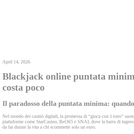
Skip
to
content
April 14, 2026
Blackjack online puntata minima 
costa poco
Il paradosso della puntata minima: quando
Nel mondo dei casinò digitali, la promessa di “gioca con 1 euro” suona 
piattaforme come StarCasino, Bet365 e SNAI, dove la barra di ingress
da far durare la vita a chi scommette solo un euro.