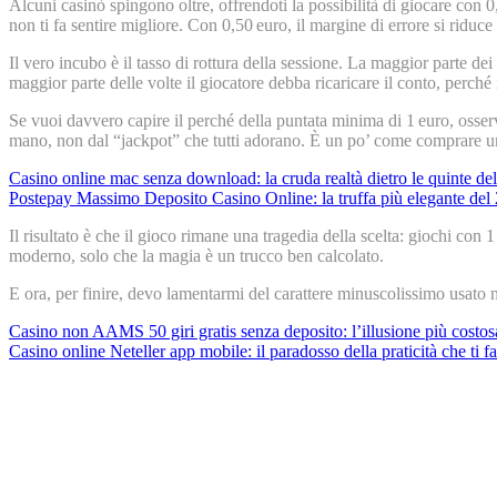
Alcuni casinò spingono oltre, offrendoti la possibilità di giocare con 0
non ti fa sentire migliore. Con 0,50 euro, il margine di errore si riduce
Il vero incubo è il tasso di rottura della sessione. La maggior parte dei
maggior parte delle volte il giocatore debba ricaricare il conto, perché 
Se vuoi davvero capire il perché della puntata minima di 1 euro, osser
mano, non dal “jackpot” che tutti adorano. È un po’ come comprare un ca
Casino online mac senza download: la cruda realtà dietro le quinte del
Postepay Massimo Deposito Casino Online: la truffa più elegante del
Il risultato è che il gioco rimane una tragedia della scelta: giochi con
moderno, solo che la magia è un trucco ben calcolato.
E ora, per finire, devo lamentarmi del carattere minuscolissimo usato ne
Casino non AAMS 50 giri gratis senza deposito: l’illusione più costo
Casino online Neteller app mobile: il paradosso della praticità che ti 