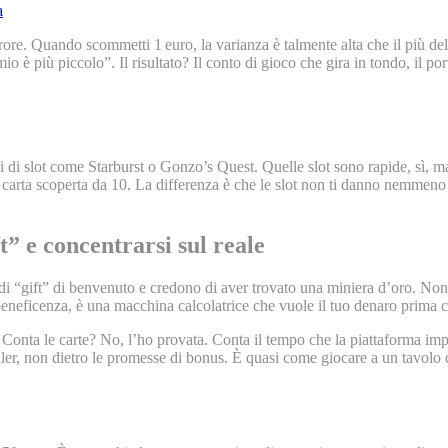
a
rore. Quando scommetti 1 euro, la varianza è talmente alta che il più delle
io è più piccolo”. Il risultato? Il conto di gioco che gira in tondo, il po
i di slot come Starburst o Gonzo’s Quest. Quelle slot sono rapide, sì, ma l
arta scoperta da 10. La differenza è che le slot non ti danno nemmeno l’
t” e concentrarsi sul reale
 di “gift” di benvenuto e credono di aver trovato una miniera d’oro. Non
beneficenza, è una macchina calcolatrice che vuole il tuo denaro prima c
 Conta le carte? No, l’ho provata. Conta il tempo che la piattaforma imp
dealer, non dietro le promesse di bonus. È quasi come giocare a un tavolo 