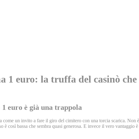
1 euro: la truffa del casinò che 
 1 euro è già una trappola
come un invito a fare il giro del cimitero con una torcia scarica. Non è
o è così bassa che sembra quasi generosa. E invece il vero vantaggio è