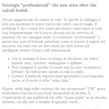
Strategie “professionali” che non sono altro che
calcoli freddi
Alcuni suggeriscono di contare le carte. Sì, perché il conteggio è
solo una questione di tenere traccia dei valori, non di magia. Il
problema è che i casinò live usano più mazzi e mescolano le carte
così frequentemente che il trucco diventa più un esercizio di
pazienza che un vantaggio reale. La soluzione “professionale” è
spesso una serie di formule presentate come se fossero il segreto del
successo, ma sono solo un altro modo per farti sentire più
intelligente mentre il banco ride internamente.
Usa la strategia di base: la mappa di decisione che indica
quando stare, chiedere, raddoppiare o splittare.
Non inseguire le perdite: il casinò non ha una “scommessa
perduta” da rimborsare, quindi accetta la realtà.
Gestisci il bankroll: imposta limiti giornalieri e non superarli,
anche se il tavolo ti offre “extra chips”.
Eppure, molti high roller credono che una promozione “VIP” possa
trasformare il tavolo in una fonte inesauribile di profitto. È
l’equivalente di una pubblicità che offre “acqua gratis” in un deserto:
attraente, ma alla fine ti riempie di speranze vuote.