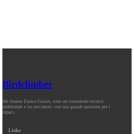
Birdclimber
Mi chiamo Enrico Guzzo, sono un consulente tecnico
ambientale e un rocciatore, con una grande passione per i
rapaci.
Links