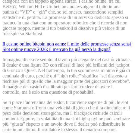
categoria con un tappeto appena stirato. I casinò online, tra cui
Bet365, William Hill e Unibet, amano avvolgere il tutto in una
patina di “VIP” e “gift” che, se sei onesto, nascondono semplici
statistiche di perdita. La promessa di un servizio dedicato spesso si
traduce in una chat con un operatore robotico che ti ricorda di non
giocare troppo, mentre il tuo bankroll si dissolve più veloce di un
free spin su Starburst.
Il casino online bitcoin non aams: il mito delle promesse senza sensi
Slot online nuove 2026: il mercato ha già perso la dignità
Immagina di essere seduto al tavolo più elegante del casinò virtuale.
Il dealer è una figura 3D con riflessi di luce più brillanti dei jackpot
di Gonzo’s Quest. Nel frattempo, la tua scommessa minima è già di
centinaia di euro, perché qui “high roller” significa “sei disposto a
rischiare più di quello che la maggior parte dei giocatori dovrebbe”.
Il margine del casinò è calibrato per farti credere di avere il
controllo, ma è solo una questione di probabilità.
Se ti piace l’adrenalina delle slot, ti conviene saperne di più: le slot
come Starburst offrono una velocità di gioco che ti fa dimenticare il
peso delle decisioni strategiche, ma il blackjack richiede calcoli
continui. Eppure, la volatilità di una slot high‑payline può sembrare
più “giusta” rispetto a un tavolo dove il dealer può ridistribuire le
carte in un attimo. Il risultato è lo stesso: il denaro scompare.