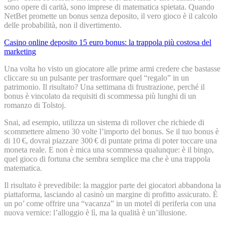
sono opere di carità, sono imprese di matematica spietata. Quando
NetBet promette un bonus senza deposito, il vero gioco è il calcolo
delle probabilità, non il divertimento.
Casino online deposito 15 euro bonus: la trappola più costosa del
marketing
Una volta ho visto un giocatore alle prime armi credere che bastasse
cliccare su un pulsante per trasformare quel “regalo” in un
patrimonio. Il risultato? Una settimana di frustrazione, perché il
bonus è vincolato da requisiti di scommessa più lunghi di un
romanzo di Tolstoj.
Snai, ad esempio, utilizza un sistema di rollover che richiede di
scommettere almeno 30 volte l’importo del bonus. Se il tuo bonus è
di 10 €, dovrai piazzare 300 € di puntate prima di poter toccare una
moneta reale. E non è mica una scommessa qualunque: è il bingo,
quel gioco di fortuna che sembra semplice ma che è una trappola
matematica.
Il risultato è prevedibile: la maggior parte dei giocatori abbandona la
piattaforma, lasciando al casinò un margine di profitto assicurato. È
un po’ come offrire una “vacanza” in un motel di periferia con una
nuova vernice: l’alloggio è lì, ma la qualità è un’illusione.