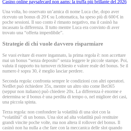
Casino online paysafecard non aams: la truffa più brillante del 2026
Una volta, ho osservato un’amica di nome Luca che, dopo aver
ricevuto un bonus di 20 € su Lottomatica, ha speso più di 600 € in
poche sessioni. Il suo conto è rimasto negativo, ma il casinò ha
incassato la differenza. Il tutto mentre Luca era convinto di aver
trovato una “offerta imperdibile”.
Strategie di chi vuole davvero risparmiare
Se vuoi evitare di essere ingannato, la prima regola è: non accettare
mai un bonus “senza deposito” senza leggere le piccole stampe. Poi,
valuta il rapporto tra turnover richiesto e valore reale del bonus. Se il
numero è sopra 30, è meglio lasciar perdere.
Seconda regola: confronta sempre le condizioni con altri operatori.
NetBet può richiedere 35x, mentre un altro sito come Bet365
(seppur non italiano) può chiedere 20x. La differenza è enorme e
determina se il bonus è una perdita di tempo o, nel migliore dei casi,
una piccola spinta.
Terza regola: non confondere la volatilità di una slot con la
“volatilità” di un bonus. Una slot ad alta volatilità può restituire
grandi vincite poche volte, ma non altera il rollover del bonus. Il
casinò non ha nulla a che fare con la meccanica delle slot quando