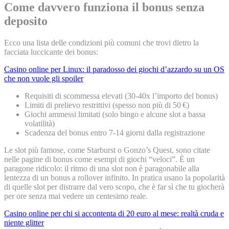
Come davvero funziona il bonus senza
deposito
Ecco una lista delle condizioni più comuni che trovi dietro la
facciata luccicante dei bonus:
Casino online per Linux: il paradosso dei giochi d’azzardo su un OS
che non vuole gli spoiler
Requisiti di scommessa elevati (30‑40x l’importo del bonus)
Limiti di prelievo restrittivi (spesso non più di 50 €)
Giochi ammessi limitati (solo bingo e alcune slot a bassa
volatilità)
Scadenza del bonus entro 7‑14 giorni dalla registrazione
Le slot più famose, come Starburst o Gonzo’s Quest, sono citate
nelle pagine di bonus come esempi di giochi “veloci”. È un
paragone ridicolo: il ritmo di una slot non è paragonabile alla
lentezza di un bonus a rollover infinito. In pratica usano la popolarità
di quelle slot per distrarre dal vero scopo, che è far sì che tu giocherà
per ore senza mai vedere un centesimo reale.
Casino online per chi si accontenta di 20 euro al mese: realtà cruda e
niente glitter