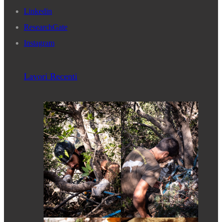
Linkedin
ResearchGate
Instagram
Lavori Recenti