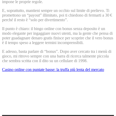
impone le proprie regole.
E, soprattutto, mantieni sempre un occhio sul limite di prelievo. Ti
promettono un “payout” illimitato, poi ti chiedono di fermarti a 30 €
perché il resto è “solo per divertimento”.
Il punto è chiaro: il bingo online con bonus senza deposito è un
modo elegante per ingaggiare nuovi utenti, ma la gente che pensa di
poter guadagnare denaro gratis finisce per scoprire che il vero bonus
è il tempo speso a leggere termini incomprensibili.
E adesso, basta parlare di “bonus”. Dopo aver cercato tra i menù di
gioco, mi ritrovo sempre con una barra di ricerca talmente piccola
che sembra scritta con il dito su un cellulare di 1998.
Casino online con puntate basse: la truffa più lenta del mercato