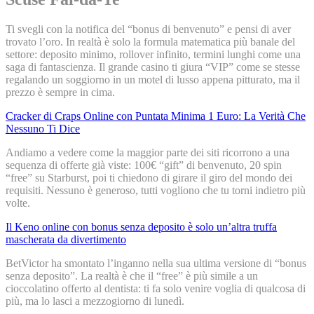
Ti svegli con la notifica del “bonus di benvenuto” e pensi di aver
trovato l’oro. In realtà è solo la formula matematica più banale del
settore: deposito minimo, rollover infinito, termini lunghi come una
saga di fantascienza. Il grande casino ti giura “VIP” come se stesse
regalando un soggiorno in un motel di lusso appena pitturato, ma il
prezzo è sempre in cima.
Cracker di Craps Online con Puntata Minima 1 Euro: La Verità Che
Nessuno Ti Dice
Andiamo a vedere come la maggior parte dei siti ricorrono a una
sequenza di offerte già viste: 100€ “gift” di benvenuto, 20 spin
“free” su Starburst, poi ti chiedono di girare il giro del mondo dei
requisiti. Nessuno è generoso, tutti vogliono che tu torni indietro più
volte.
Il Keno online con bonus senza deposito è solo un’altra truffa
mascherata da divertimento
BetVictor ha smontato l’inganno nella sua ultima versione di “bonus
senza deposito”. La realtà è che il “free” è più simile a un
cioccolatino offerto al dentista: ti fa solo venire voglia di qualcosa di
più, ma lo lasci a mezzogiorno di lunedì.