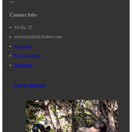
Contact Info
Sicilia, IT
enrico(at)birdclimber.com
Linkedin
ResearchGate
Instagram
Lavori Recenti