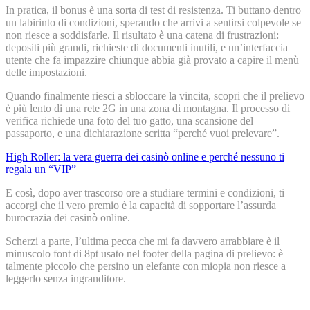
In pratica, il bonus è una sorta di test di resistenza. Ti buttano dentro
un labirinto di condizioni, sperando che arrivi a sentirsi colpevole se
non riesce a soddisfarle. Il risultato è una catena di frustrazioni:
depositi più grandi, richieste di documenti inutili, e un’interfaccia
utente che fa impazzire chiunque abbia già provato a capire il menù
delle impostazioni.
Quando finalmente riesci a sbloccare la vincita, scopri che il prelievo
è più lento di una rete 2G in una zona di montagna. Il processo di
verifica richiede una foto del tuo gatto, una scansione del
passaporto, e una dichiarazione scritta “perché vuoi prelevare”.
High Roller: la vera guerra dei casinò online e perché nessuno ti
regala un “VIP”
E così, dopo aver trascorso ore a studiare termini e condizioni, ti
accorgi che il vero premio è la capacità di sopportare l’assurda
burocrazia dei casinò online.
Scherzi a parte, l’ultima pecca che mi fa davvero arrabbiare è il
minuscolo font di 8pt usato nel footer della pagina di prelievo: è
talmente piccolo che persino un elefante con miopia non riesce a
leggerlo senza ingranditore.