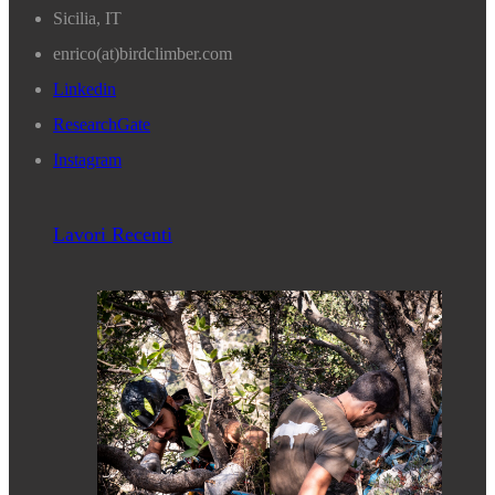
Sicilia, IT
enrico(at)birdclimber.com
Linkedin
ResearchGate
Instagram
Lavori Recenti