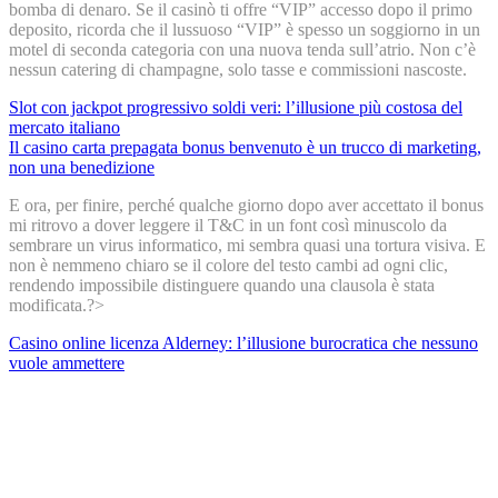
bomba di denaro. Se il casinò ti offre “VIP” accesso dopo il primo
deposito, ricorda che il lussuoso “VIP” è spesso un soggiorno in un
motel di seconda categoria con una nuova tenda sull’atrio. Non c’è
nessun catering di champagne, solo tasse e commissioni nascoste.
Slot con jackpot progressivo soldi veri: l’illusione più costosa del
mercato italiano
Il casino carta prepagata bonus benvenuto è un trucco di marketing,
non una benedizione
E ora, per finire, perché qualche giorno dopo aver accettato il bonus
mi ritrovo a dover leggere il T&C in un font così minuscolo da
sembrare un virus informatico, mi sembra quasi una tortura visiva. E
non è nemmeno chiaro se il colore del testo cambi ad ogni clic,
rendendo impossibile distinguere quando una clausola è stata
modificata.?>
Casino online licenza Alderney: l’illusione burocratica che nessuno
vuole ammettere