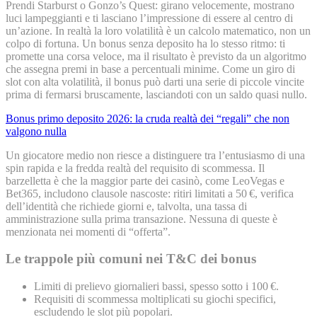
Prendi Starburst o Gonzo’s Quest: girano velocemente, mostrano
luci lampeggianti e ti lasciano l’impressione di essere al centro di
un’azione. In realtà la loro volatilità è un calcolo matematico, non un
colpo di fortuna. Un bonus senza deposito ha lo stesso ritmo: ti
promette una corsa veloce, ma il risultato è previsto da un algoritmo
che assegna premi in base a percentuali minime. Come un giro di
slot con alta volatilità, il bonus può darti una serie di piccole vincite
prima di fermarsi bruscamente, lasciandoti con un saldo quasi nullo.
Bonus primo deposito 2026: la cruda realtà dei “regali” che non
valgono nulla
Un giocatore medio non riesce a distinguere tra l’entusiasmo di una
spin rapida e la fredda realtà del requisito di scommessa. Il
barzelletta è che la maggior parte dei casinò, come LeoVegas e
Bet365, includono clausole nascoste: ritiri limitati a 50 €, verifica
dell’identità che richiede giorni e, talvolta, una tassa di
amministrazione sulla prima transazione. Nessuna di queste è
menzionata nei momenti di “offerta”.
Le trappole più comuni nei T&C dei bonus
Limiti di prelievo giornalieri bassi, spesso sotto i 100 €.
Requisiti di scommessa moltiplicati su giochi specifici,
escludendo le slot più popolari.